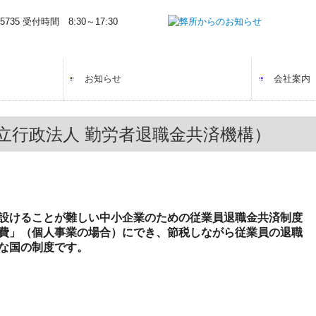
お知らせ
会社案内
経営標語解説
ご挨拶
経営理念
アクセス
立行政法人 勤労者退職金共済機構）
設けることが難しい中小企業のための従業員退職金共済制度
費」（個人事業の場合）にでき、節税しながら従業員の退職
な国の制度です。