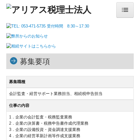
トップページ
ご提供サービス
税務・会計サポート
募集要項
経営サポート
相続サポート
募集職種
会計監査・経営サポート業務担当、相続税申告担当
お知らせ
仕事の内容
経営標語解説
1．企業の会計監査・税務監査業務
会社案内
2．企業の決算書・税務申告書作成代理業務
3．企業の設備投資・資金調達支援業務
ご挨拶
4．企業の経営革新計画等作成支援業務