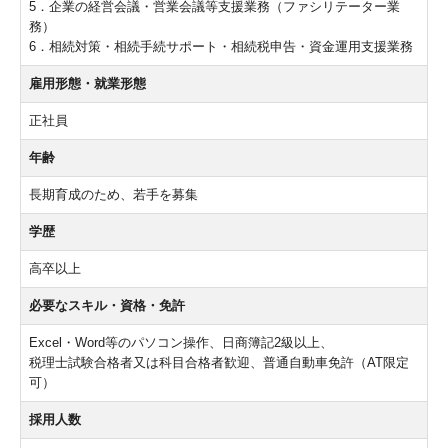
5．企業の経営会議・営業会議等支援業務（ファシリテーター業
務）
経営理念
6．相続対策・相続手続サポート・相続税申告・資金運用支援業務
アクセスマップ
雇用形態・就業形態
採用情報
正社員
年齢
募集要項
長期育成のため、若手を募集
学歴
高卒以上
必要なスキル・資格・免許
Excel・Word等のパソコン操作、日商簿記2級以上、
税理士試験合格者又は科目合格者歓迎、普通自動車免許（AT限定
可）
採用人数